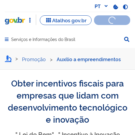
Serviços e Informações do Brasil
Abrir menu principal de navegação
Obter incentivos fiscais 
Promoção
>
Auxílio a empreendimentos
Obter incentivos fiscais para
empresas que lidam com
desenvolvimento tecnológico
e inovação
" Lei do Bem" , " Incentivo à Inovação