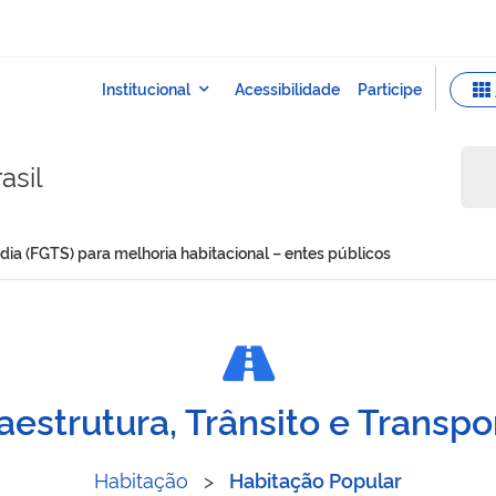
asil
ia (FGTS) para melhoria habitacional – entes públicos
ó-Moradia (FGTS) para melh
raestrutura, Trânsito e Transpo
Habitação
>
Habitação Popular