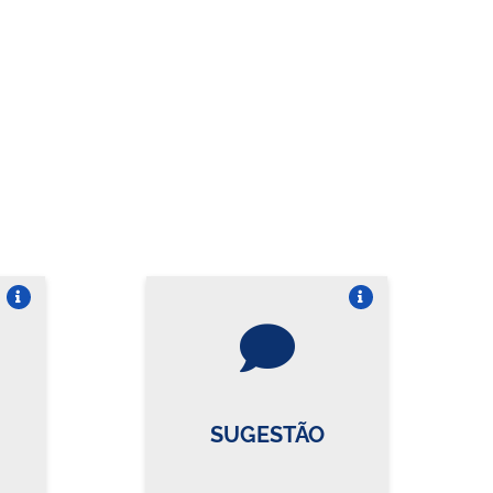
re o card
Vire o card
SUGESTÃO