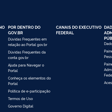
NO
POR DENTRO DO
CANAIS DO EXECUTIVO
DAD
GOV.BR
FEDERAL
ADM
PÚB
Dúvidas Frequentes em
Dado
relação ao Portal gov.br
Paine
Dúvidas Frequentes da
Pess
conta gov.br
Pain
Ajuda para Navegar o
Admi
Portal
Fede
Conheça os elementos do
Aces
Portal
Política de e-participação
Termos de Uso
Governo Digital