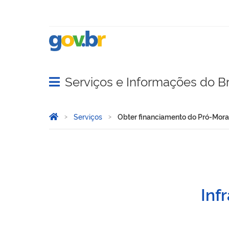
Serviços e Informações do Br
Abrir menu principal de navegação
Você está aqui:
Página Inicial
Serviços
Obter financiamento do Pró-Morad
Obter financiamento do Pr
Inf