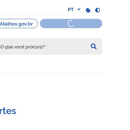
oria habitacional – entes
rtes