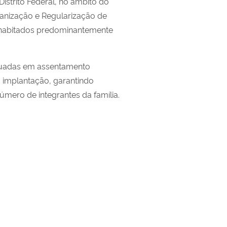
istrito Federal, no âmbito do
anização e Regularização de
s habitados predominantemente
ituadas em assentamento
a implantação, garantindo
mero de integrantes da família.