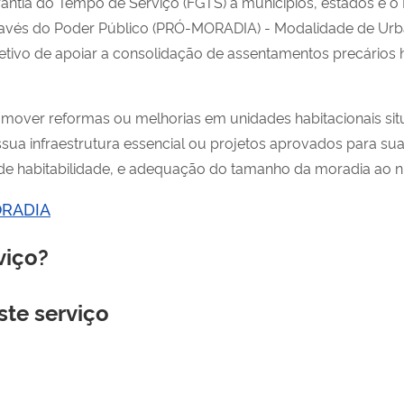
ntia do Tempo de Serviço (FGTS) a municípios, estados e o D
ravés do Poder Público (PRÓ-MORADIA) - Modalidade de Urb
etivo de apoiar a consolidação de assentamentos precário
promover reformas ou melhorias em unidades habitacionais s
ssua infraestrutura essencial ou projetos aprovados para su
e habitabilidade, e adequação do tamanho da moradia ao nú
RADIA
viço?
ste serviço