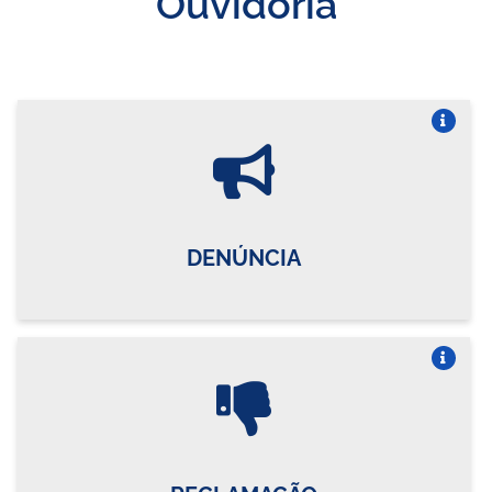
Ouvidoria
Vire o card
DENÚNCIA
Vire o card