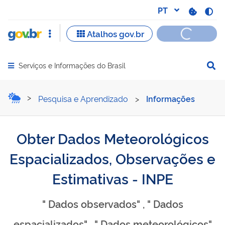
Serviços e Informações do Brasil
Abrir menu principal de navegação
Obter Dados Meteorológico
Pesquisa e Aprendizado
>
Informações
Obter Dados Meteorológicos
Espacializados, Observações e
Estimativas - INPE
" Dados observados" , " Dados
espacializados" , " Dados meteorológicos"