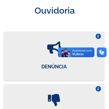
Ouvidoria
Vire o card
DENÚNCIA
Vire o card