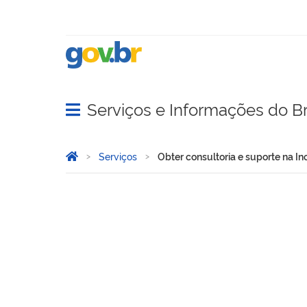
Serviços e Informações do Br
Abrir menu principal de navegação
Você está aqui:
Página Inicial
Serviços
Obter consultoria e suporte na 
Obter consultoria e supo