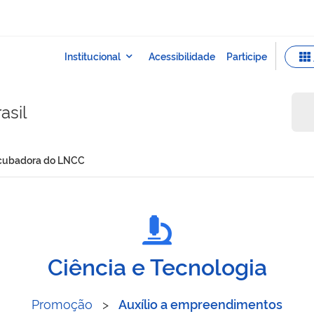
asil
Incubadora do LNCC
rte na Incubadora do LNCC
Ciência e Tecnologia
Promoção
>
Auxílio a empreendimentos