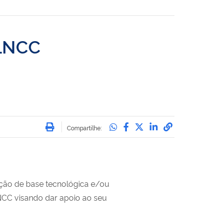
 LNCC
Imprimir
Compartilhe no Whatsa
Compartilhe no Face
Compartilhe no Tw
Compartilhe n
Compartilha
Compartilhe:
ação de base tecnológica e/ou
NCC visando dar apoio ao seu