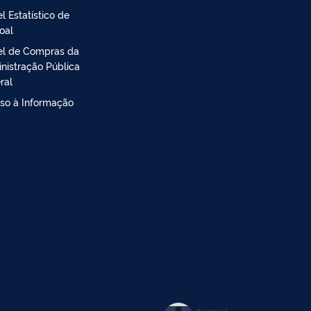
l Estatístico de
oal
el de Compras da
nistração Pública
ral
so à Informação