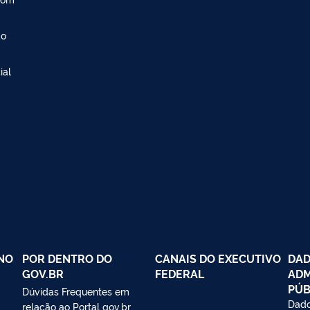
ão
ial
NO
POR DENTRO DO
CANAIS DO EXECUTIVO
DAD
GOV.BR
FEDERAL
ADM
PÚB
Dúvidas Frequentes em
Dado
relação ao Portal gov.br