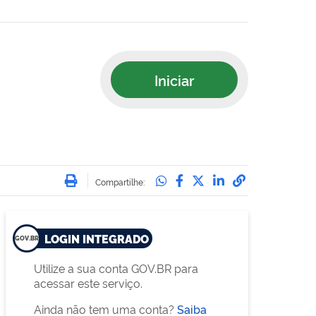
Iniciar
Imprimir
Compartilhe no Whatsa
Compartilhe no Face
Compartilhe no Tw
Compartilhe n
Compartilha
Compartilhe:
LOGIN INTEGRADO
Utilize a sua conta GOV.BR para
acessar este serviço.
Ainda não tem uma conta?
Saiba