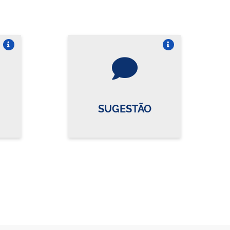
re o card
Vire o card
SUGESTÃO