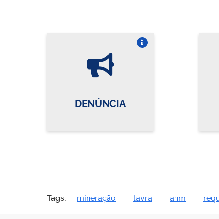
Vire o card
DENÚNCIA
Tags:
mineração
lavra
anm
requ