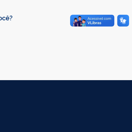
você?