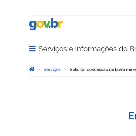
Serviços e Informações do Br
Abrir menu principal de navegação
Você está aqui:
Página Inicial
Serviços
Solicitar concessão de lavra mine
Solicitar concessão de lav
E