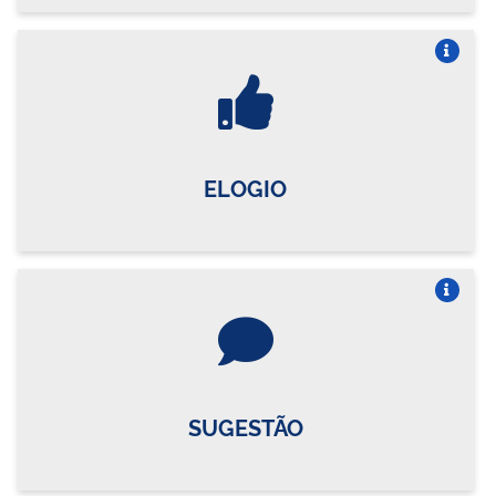
Vire o card
ELOGIO
Vire o card
SUGESTÃO