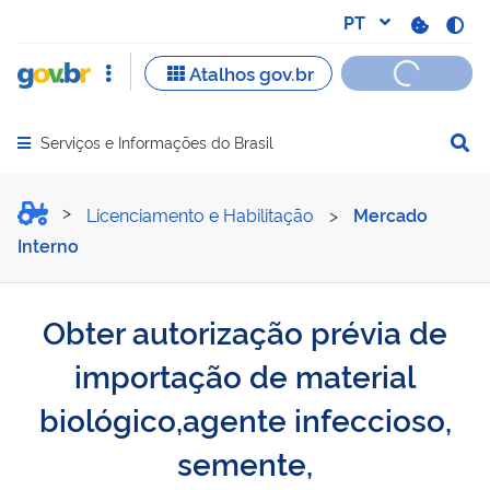
Serviços e Informações do Brasil
Abrir menu principal de navegação
Obter autorização prévia 
Licenciamento e Habilitação
>
Mercado
Interno
Obter autorização prévia de
importação de material
biológico,agente infeccioso,
semente,