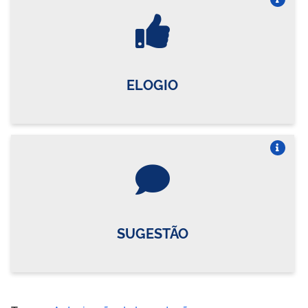
Vire o card
ELOGIO
Vire o card
SUGESTÃO