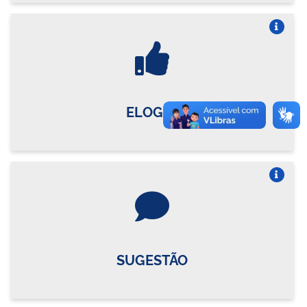
Vire o card
ELOGIO
Vire o card
SUGESTÃO