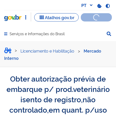
Serviços e Informações do Brasil
Abrir menu principal de navegação
Obter autorização prévia d
Licenciamento e Habilitação
>
Mercado
Interno
Obter autorização prévia de
embarque p/ prod.veterinário
isento de registro,não
controlado,em quant. p/uso