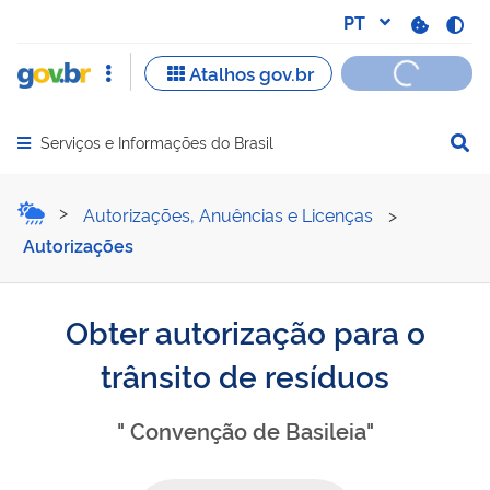
Serviços e Informações do Brasil
Abrir menu principal de navegação
Obter autorização para o t
Autorizações, Anuências e Licenças
>
Autorizações
Obter autorização para o
trânsito de resíduos
" Convenção de Basileia"