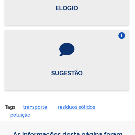
ELOGIO
Vire o card
SUGESTÃO
Tags:
transporte
resíduos sólidos
poluição
As informações desta página foram