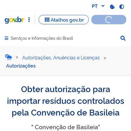
Serviços e Informações do Brasil
Abrir menu principal de navegação
Obter autorização para im
Autorizações, Anuências e Licenças
>
Autorizações
Obter autorização para
importar resíduos controlados
pela Convenção de Basileia
" Convenção de Basileia"