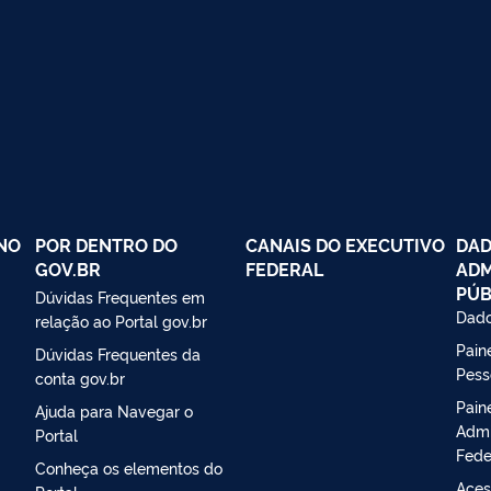
NO
POR DENTRO DO
CANAIS DO EXECUTIVO
DAD
GOV.BR
FEDERAL
ADM
PÚB
Dúvidas Frequentes em
Dado
relação ao Portal gov.br
Paine
Dúvidas Frequentes da
Pess
conta gov.br
Pain
Ajuda para Navegar o
Admi
Portal
Fede
Conheça os elementos do
Aces