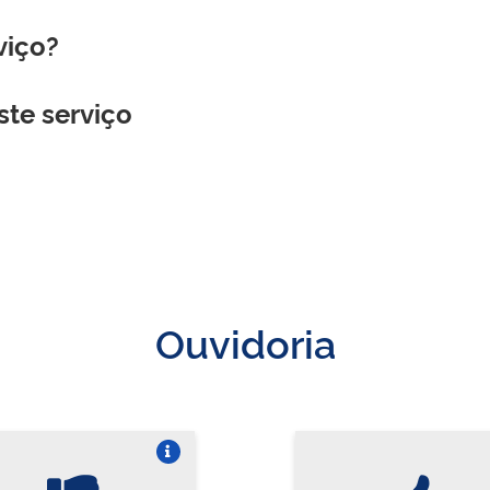
viço?
ste serviço
Ouvidoria
Vire o card
Vi