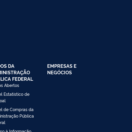
OS DA
EMPRESAS E
INISTRAÇÃO
NEGÓCIOS
LICA FEDERAL
s Abertos
l Estatístico de
oal
el de Compras da
nistração Pública
ral
so à Informação