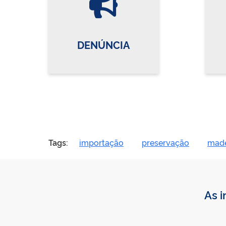
DENÚNCIA
Tags:
importação
preservação
made
As i