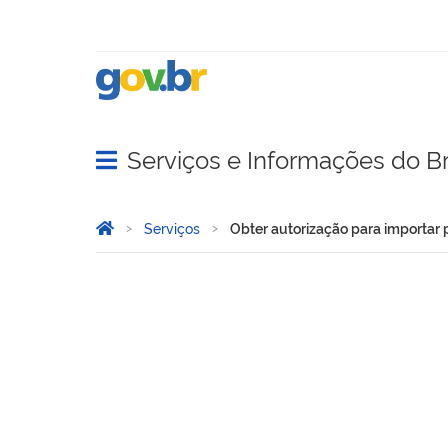
Serviços e Informações do Br
Abrir menu principal de navegação
Você está aqui:
Página Inicial
Serviços
Obter autorização para importar
Obter autorização para im