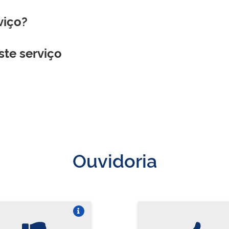
viço?
ste serviço
Ouvidoria
Vire o card
Vi