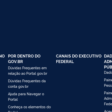
NO
POR DENTRO DO
CANAIS DO EXECUTIVO
DAD
GOV.BR
FEDERAL
ADM
PÚB
Dúvidas Frequentes em
Dado
relação ao Portal gov.br
Paine
Dúvidas Frequentes da
Pess
conta gov.br
Pain
Ajuda para Navegar o
Admi
Portal
Fede
Conheça os elementos do
Aces