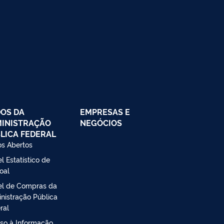
OS DA
EMPRESAS E
INISTRAÇÃO
NEGÓCIOS
LICA FEDERAL
s Abertos
l Estatístico de
oal
el de Compras da
nistração Pública
ral
so à Informação