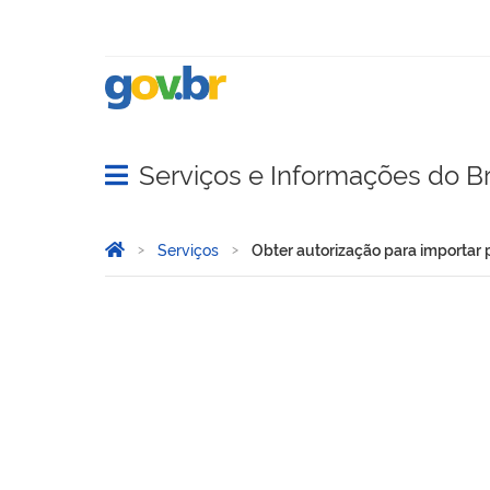
Serviços e Informações do Br
Abrir menu principal de navegação
Você está aqui:
Página Inicial
Serviços
Obter autorização para importar
Obter autorização para im