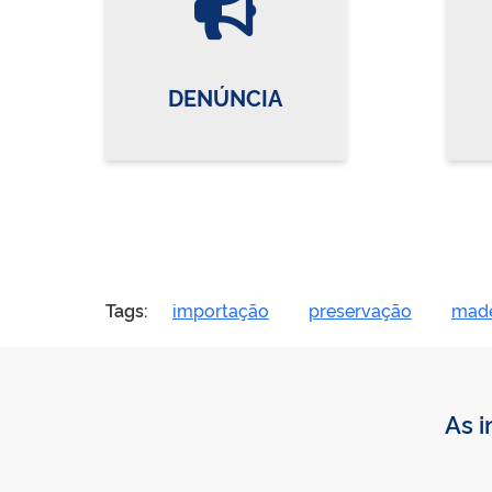
DENÚNCIA
Tags:
importação
preservação
made
As i