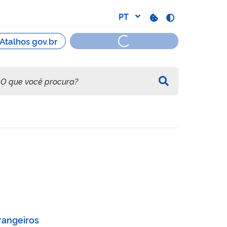
imigrantes
rangeiros