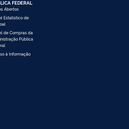
LICA FEDERAL
s Abertos
l Estatístico de
oal
el de Compras da
nistração Pública
ral
so à Informação