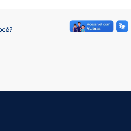
você?