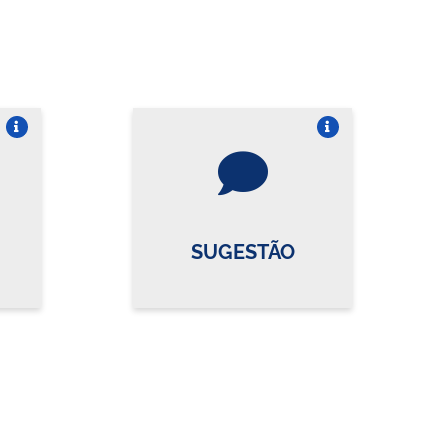
re o card
Vire o card
SUGESTÃO