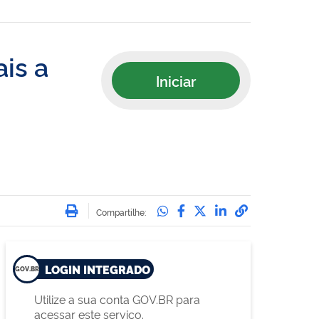
ais a
Iniciar
Imprimir
Compartilhe no Whatsa
Compartilhe no Face
Compartilhe no Tw
Compartilhe n
Compartilha
Compartilhe:
LOGIN INTEGRADO
Utilize a sua conta GOV.BR para
acessar este serviço.