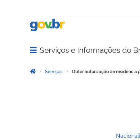
Serviços e Informações do Br
Abrir menu principal de navegação
Você está aqui:
Página Inicial
Serviços
Obter autorização de residência p
Obter autorização de resid
Nacionali