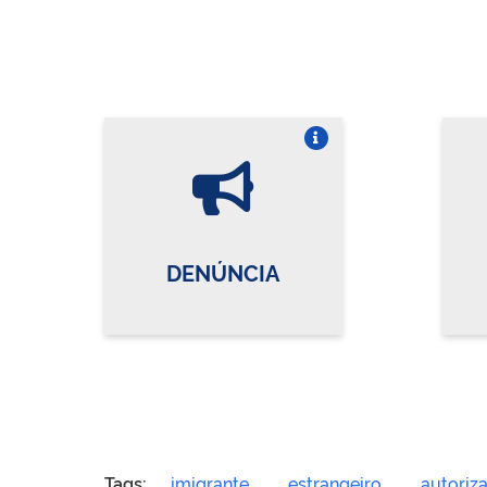
Vire o card
DENÚNCIA
Tags:
imigrante
estrangeiro
autoriz