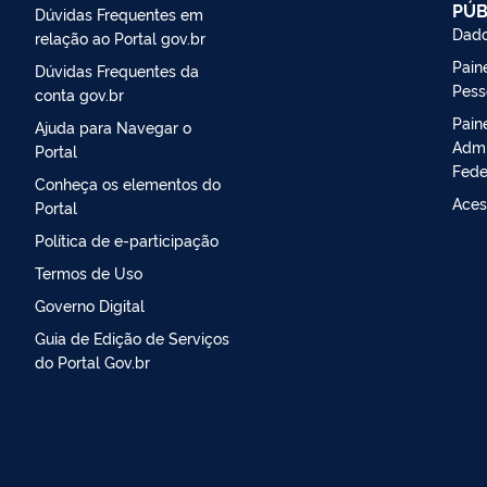
PÚB
Dúvidas Frequentes em
Dado
relação ao Portal gov.br
Paine
Dúvidas Frequentes da
Pess
conta gov.br
Pain
Ajuda para Navegar o
Admi
Portal
Fede
Conheça os elementos do
Aces
Portal
Política de e-participação
Termos de Uso
Governo Digital
Guia de Edição de Serviços
do Portal Gov.br