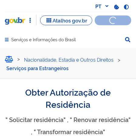
Serviços e Informações do Brasil
Abrir menu principal de navegação
Obter Autorização de Resi
Nacionalidade, Estadia e Outros Direitos
>
Serviços para Estrangeiros
Obter Autorização de
Residência
" Solicitar residência" , " Renovar residência"
, " Transformar residência"