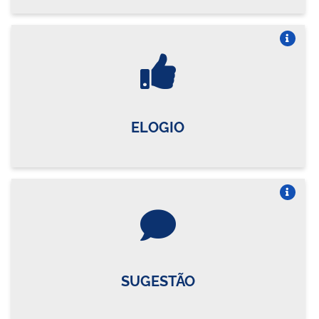
Vire o card
ELOGIO
Vire o card
SUGESTÃO