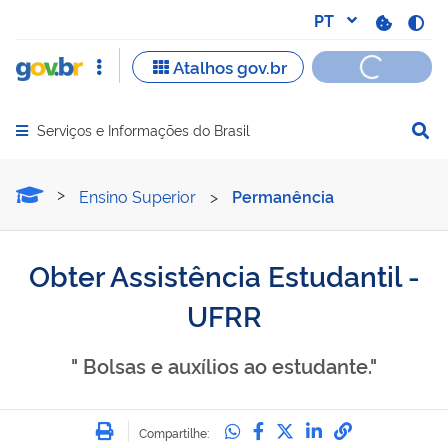
Serviços e Informações do Brasil
Abrir menu principal de navegação
Obter Assistência Estudant
Ensino Superior
>
Permanência
Obter Assistência Estudantil -
UFRR
" Bolsas e auxílios ao estudante."
Imprimir
Compartilhe no Whatsa
Compartilhe no Fac
Compartilhe no Tw
Compartilhe n
Compartilh
Compartilhe: