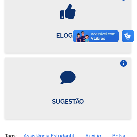
Vire o card
ELOGIO
Vire o card
SUGESTÃO
Tags:
Assistência Estudantil
Auxílio
Bolsa