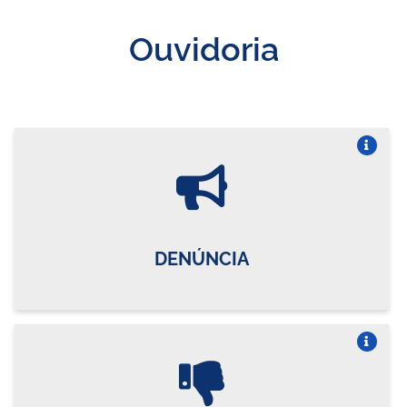
Ouvidoria
Vire o card
DENÚNCIA
Vire o card