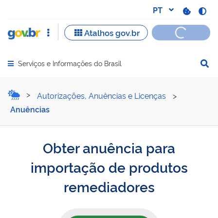
Serviços e Informações do Brasil
Abrir menu principal de navegação
Obter anuência para impo
Autorizações, Anuências e Licenças
>
Anuências
Obter anuência para
importação de produtos
remediadores