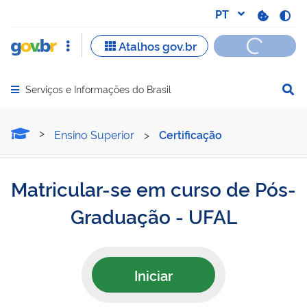
Serviços e Informações do Brasil
Abrir menu principal de navegação
Matricular-se em curso d
Ensino Superior
>
Certificação
Matricular-se em curso de Pós-
Graduação - UFAL
Iniciar