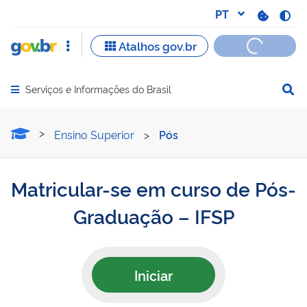
Serviços e Informações do Brasil
Abrir menu principal de navegação
Matricular-se em curso d
Ensino Superior
>
Pós
Matricular-se em curso de Pós-
Graduação – IFSP
Iniciar