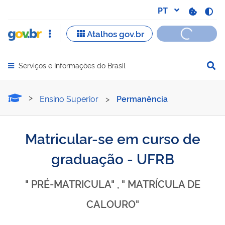
Serviços e Informações do Brasil
Abrir menu principal de navegação
Matricular-se em curso d
Ensino Superior
>
Permanência
Matricular-se em curso de
graduação - UFRB
" PRÉ-MATRICULA" , " MATRÍCULA DE
CALOURO"