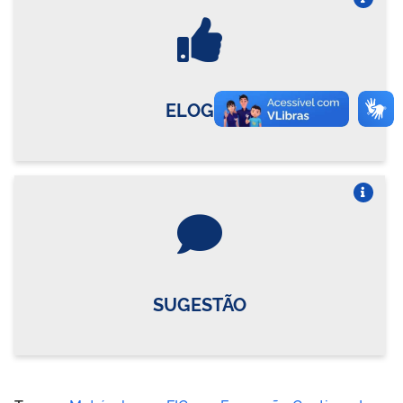
Vire o card
ELOGIO
Vire o card
SUGESTÃO