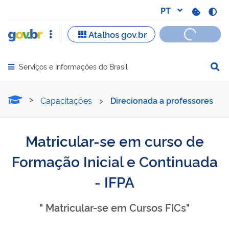
Serviços e Informações do Brasil
Abrir menu principal de navegação
Matricular-se em curso de
Capacitações
>
Direcionada a professores
Matricular-se em curso de
Formação Inicial e Continuada
- IFPA
" Matricular-se em Cursos FICs"