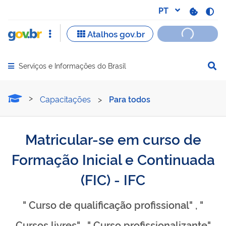
Serviços e Informações do Brasil
Abrir menu principal de navegação
Matricular-se em curso de 
Capacitações
>
Para todos
Matricular-se em curso de
Formação Inicial e Continuada
(FIC) - IFC
" Curso de qualificação profissional" , "
Cursos livres" , " Curso profissionalizante"