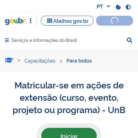
Serviços e Informações do Brasil
Abrir menu principal de navegação
Matricular-se em ações de
Capacitações
>
Para todos
Matricular-se em ações de
extensão (curso, evento,
projeto ou programa) - UnB
Iniciar