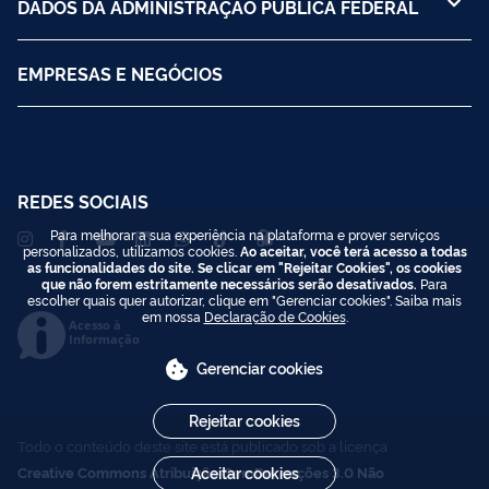
DADOS DA ADMINISTRAÇÃO PÚBLICA FEDERAL
EMPRESAS E NEGÓCIOS
REDES SOCIAIS
Para melhorar a sua experiência na plataforma e prover serviços
personalizados, utilizamos cookies.
Ao aceitar, você terá acesso a todas
as funcionalidades do site. Se clicar em "Rejeitar Cookies", os cookies
que não forem estritamente necessários serão desativados.
Para
escolher quais quer autorizar, clique em "Gerenciar cookies". Saiba mais
em nossa
Declaração de Cookies
.
Acesso à
Informação
Gerenciar cookies
Rejeitar cookies
Todo o conteúdo deste site está publicado sob a licença
Creative Commons Atribuição-SemDerivações 3.0 Não
Aceitar cookies