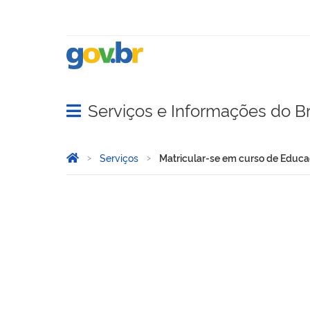
Serviços e Informações do Br
Abrir menu principal de navegação
Você está aqui:
Página Inicial
Serviços
Matricular-se em curso de Educaç
Matricular-se em curso de