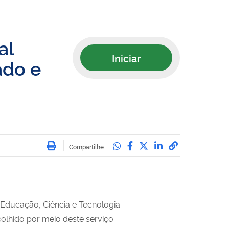
al
Iniciar
ado e
Imprimir
Compartilhe no Whatsa
Compartilhe no Face
Compartilhe no Tw
Compartilhe n
Compartilha
Compartilhe:
 Educação, Ciência e Tecnologia
olhido por meio deste serviço.