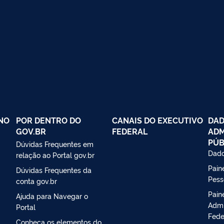
NO
POR DENTRO DO
CANAIS DO EXECUTIVO
DAD
GOV.BR
FEDERAL
ADM
PÚB
Dúvidas Frequentes em
Dado
relação ao Portal gov.br
Paine
Dúvidas Frequentes da
Pess
conta gov.br
Pain
Ajuda para Navegar o
Admi
Portal
Fede
Conheça os elementos do