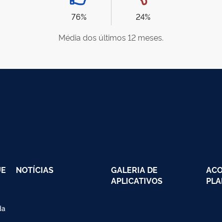
76%
24%
Média dos últimos 12 meses.
UE
NOTÍCIAS
GALERIA DE
AC
APLICATIVOS
PLA
da