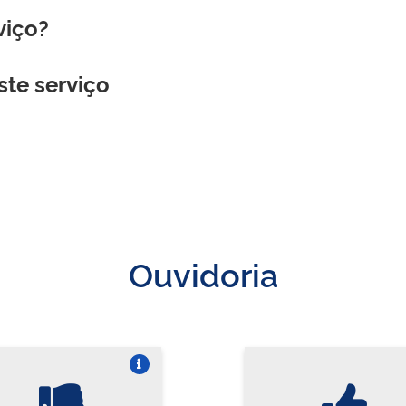
viço?
ste serviço
Ouvidoria
Vire o card
Vi