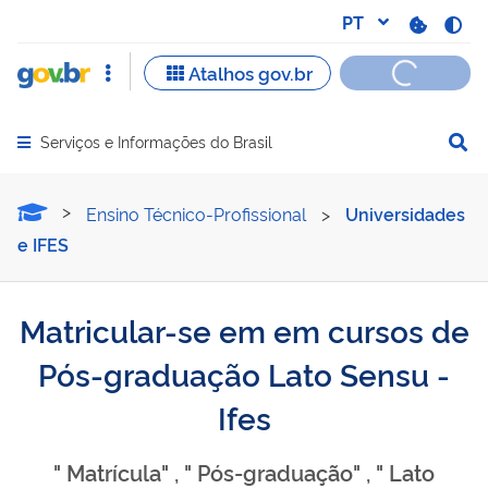
Serviços e Informações do Brasil
Abrir menu principal de navegação
Matricular-se em em curso
Ensino Técnico-Profissional
>
Universidades
e IFES
Matricular-se em em cursos de
Pós-graduação Lato Sensu -
Ifes
" Matrícula" , " Pós-graduação" , " Lato