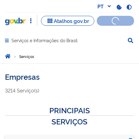
Serviços e Informações do Brasil
Abrir menu principal de navegação
Você está aqui:
Página Inicial
Serviços
Empresas
3214
Serviço(s)
PRINCIPAIS
SERVIÇOS