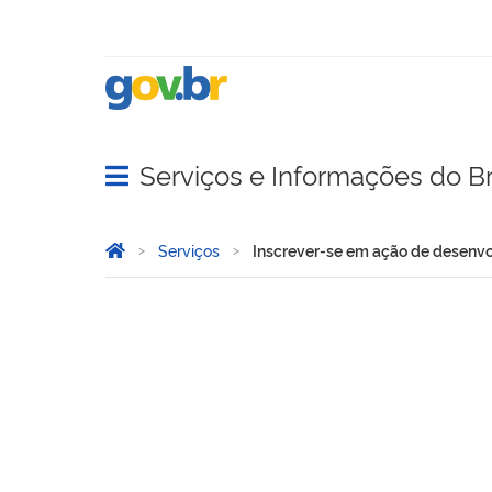
Serviços e Informações do Br
Abrir menu principal de navegação
Você está aqui:
Página Inicial
Serviços
Inscrever-se em ação de desenvo
Inscrever-se em ação de d