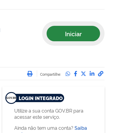
m
Iniciar
Imprimir
Compartilhe no Whatsa
Compartilhe no Face
Compartilhe no Tw
Compartilhe n
Compartilha
Compartilhe:
LOGIN INTEGRADO
Utilize a sua conta GOV.BR para
acessar este serviço.
Ainda não tem uma conta?
Saiba