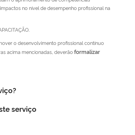
m impactos no
nível de desempenho profissional na
APACITAÇÃO.
ver o desenvolvimento profissional contínuo
f
ormalizar
eiras acima mencionadas, deverão
viço?
ste serviço