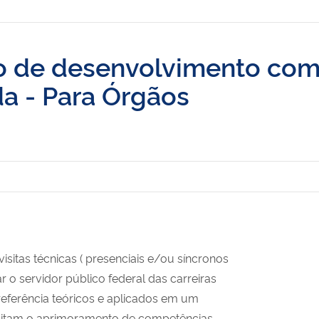
ão de desenvolvimento co
a​ - Para Órgãos
sitas técnicas ( presenciais e/ou síncronos
r o servidor público federal das carreiras
referência teóricos e aplicados em um
ilitam o aprimoramento de
competências