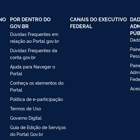
NO
POR DENTRO DO
CANAIS DO EXECUTIVO
DAD
GOV.BR
FEDERAL
ADM
PÚB
Dúvidas Frequentes em
Dado
relação ao Portal gov.br
Paine
Dúvidas Frequentes da
Pess
conta gov.br
Pain
Ajuda para Navegar o
Admi
Portal
Fede
Conheça os elementos do
Aces
Portal
Política de e-participação
Termos de Uso
Governo Digital
Guia de Edição de Serviços
do Portal Gov.br