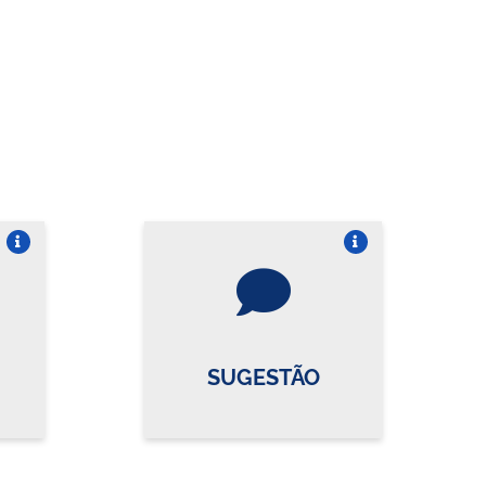
re o card
Vire o card
SUGESTÃO