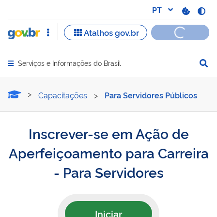
Serviços e Informações do Brasil
Abrir menu principal de navegação
Inscrever-se em Ação de A
Capacitações
>
Para Servidores Públicos
Inscrever-se em Ação de
Aperfeiçoamento para Carreira​
- Para Servidores
Iniciar