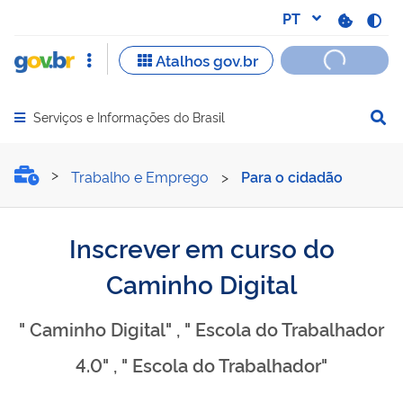
Serviços e Informações do Brasil
Abrir menu principal de navegação
Inscrever em curso do Cam
Trabalho e Emprego
>
Para o cidadão
Inscrever em curso do
Caminho Digital
" Caminho Digital" , " Escola do Trabalhador
4.0" , " Escola do Trabalhador"