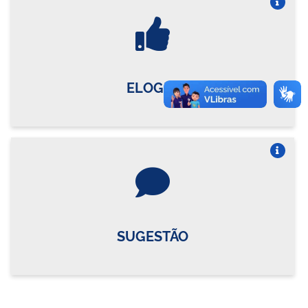
Vire o card
ELOGIO
Vire o card
SUGESTÃO