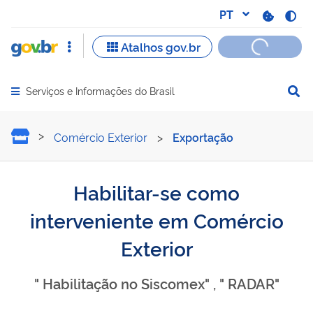
Serviços e Informações do Brasil
Abrir menu principal de navegação
Habilitar-se como interve
Comércio Exterior
>
Exportação
Habilitar-se como
interveniente em Comércio
Exterior
" Habilitação no Siscomex" , " RADAR"