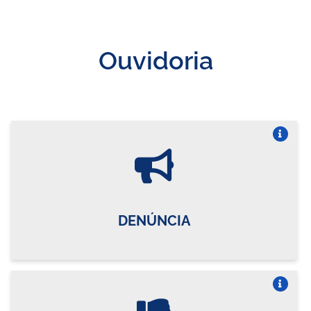
Ouvidoria
Vire o card
DENÚNCIA
Vire o card