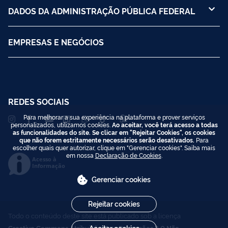
DADOS DA ADMINISTRAÇÃO PÚBLICA FEDERAL
EMPRESAS E NEGÓCIOS
REDES SOCIAIS
Para melhorar a sua experiência na plataforma e prover serviços
personalizados, utilizamos cookies.
Ao aceitar, você terá acesso a todas
as funcionalidades do site. Se clicar em "Rejeitar Cookies", os cookies
que não forem estritamente necessários serão desativados.
Para
escolher quais quer autorizar, clique em "Gerenciar cookies". Saiba mais
em nossa
Declaração de Cookies
.
Acesso à
Informação
Gerenciar cookies
Rejeitar cookies
Todo o conteúdo deste site está publicado sob a licença
Creative Commons Atribuição-SemDerivações 3.0 Não
Aceitar cookies