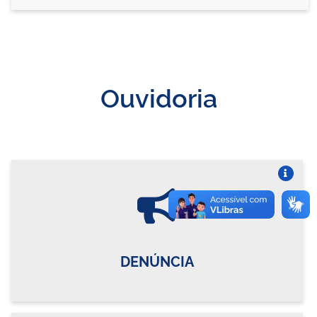
Ouvidoria
Vire o card
DENÚNCIA