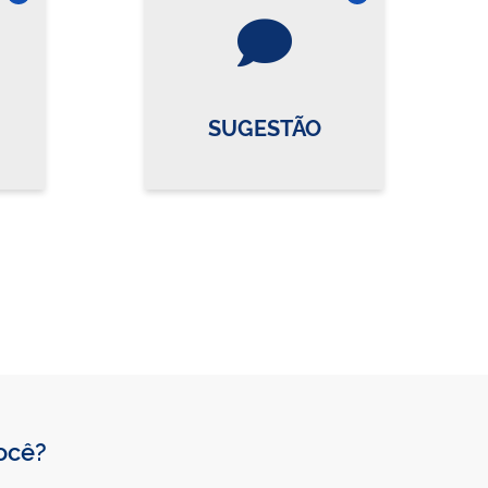
re o card
Vire o card
SUGESTÃO
você?