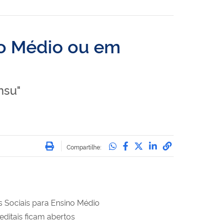
no Médio ou em
nsu"
Imprimir
Compartilhe no Whatsa
Compartilhe no Face
Compartilhe no Tw
Compartilhe n
Compartilha
Compartilhe:
s Sociais para Ensino Médio
ditais ficam abertos