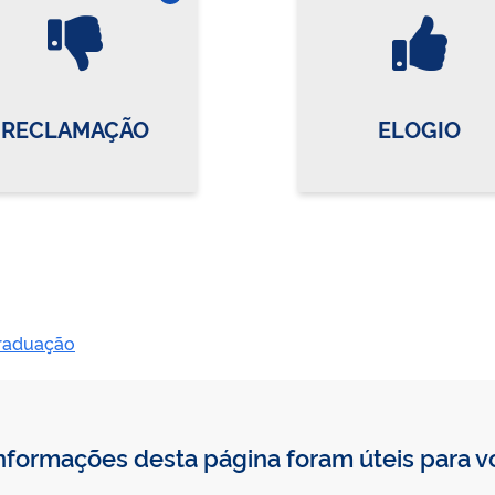
Vire o card
Vi
RECLAMAÇÃO
ELOGIO
raduação
nformações desta página foram úteis para 