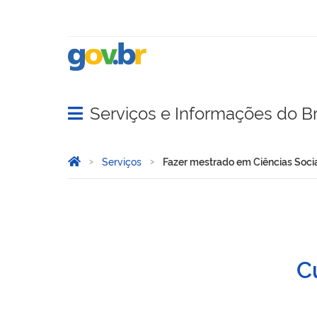
Serviços e Informações do Br
Abrir menu principal de navegação
Você está aqui:
Página Inicial
Serviços
Fazer mestrado em Ciências Soci
Fazer mestrado em Ciência
Cu