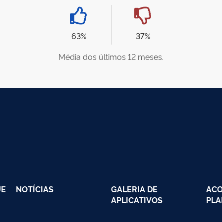
63%
37%
Média dos últimos 12 meses.
UE
NOTÍCIAS
GALERIA DE
AC
APLICATIVOS
PLA