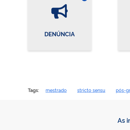
Vire o card
DENÚNCIA
Tags:
mestrado
stricto sensu
pós-g
As i