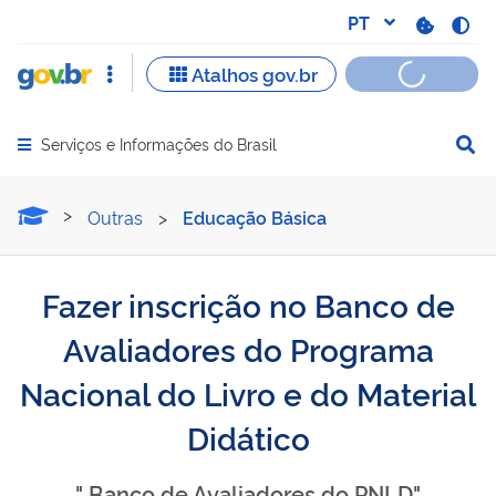
Serviços e Informações do Brasil
Abrir menu principal de navegação
Fazer inscrição no Banco 
Outras
>
Educação Básica
Fazer inscrição no Banco de
Avaliadores do Programa
Nacional do Livro e do Material
Didático
" Banco de Avaliadores do PNLD"