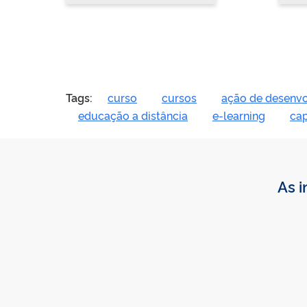
Tags:
curso
cursos
ação de desenv
educação a distância
e-learning
ca
As i