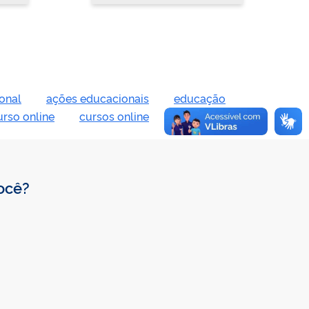
onal
ações educacionais
educação
urso online
cursos online
você?