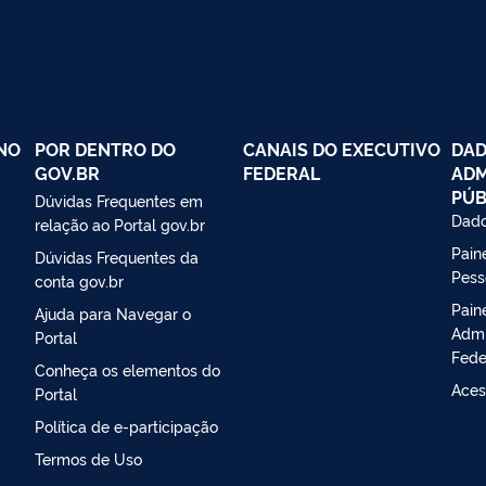
NO
POR DENTRO DO
CANAIS DO EXECUTIVO
DAD
GOV.BR
FEDERAL
ADM
PÚB
Dúvidas Frequentes em
Dado
relação ao Portal gov.br
Paine
Dúvidas Frequentes da
Pess
conta gov.br
Pain
Ajuda para Navegar o
Admi
Portal
Fede
Conheça os elementos do
Aces
Portal
Política de e-participação
Termos de Uso