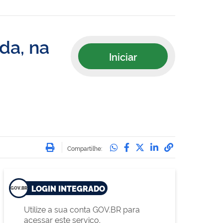
da, na
Iniciar
Imprimir
Compartilhe no Whatsa
Compartilhe no Face
Compartilhe no Tw
Compartilhe n
Compartilha
Compartilhe:
LOGIN INTEGRADO
Utilize a sua conta GOV.BR para
acessar este serviço.