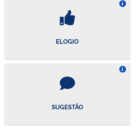
Vire o card
ELOGIO
Vire o card
SUGESTÃO