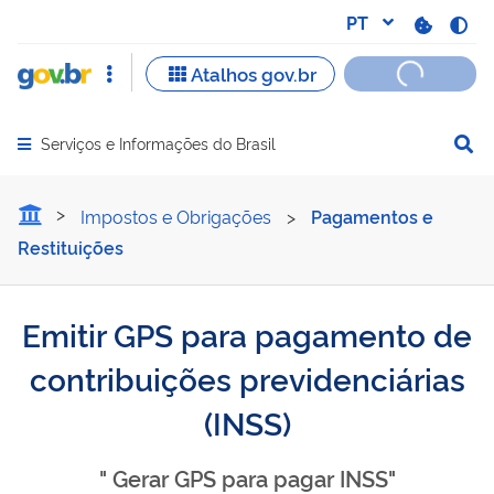
Serviços e Informações do Brasil
Abrir menu principal de navegação
Emitir GPS para pagamento
Impostos e Obrigações
>
Pagamentos e
Restituições
Emitir GPS para pagamento de
contribuições previdenciárias
(INSS)
" Gerar GPS para pagar INSS"