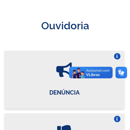
Ouvidoria
Vire o card
DENÚNCIA
Vire o card