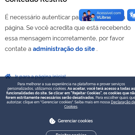
É necessário autenticar para visualizar essa
página. Se você acredita que está recebendo
essa mensagem incorretamente, por favor
contate a
administração do site
.
Ir para a página inicial
Para melhorar a sua experiência na plataforma e prover serviços
personalizados, utilizamos cookies.
Ao aceitar, você terá acesso a todas as
funcionalidades do site. Se clicar em "Rejeitar Cookies", os cookies que nã
forem estritamente necessários serão desativados.
Para escolher quais que
autorizar, clique em "Gerenciar cookies". Saiba mais em nossa
Declaração d
Cookies
.
Gerenciar cookies
Rejeitar cookies