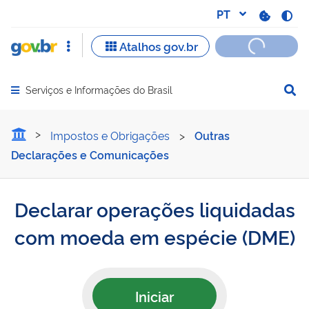
Serviços e Informações do Brasil
Abrir menu principal de navegação
Declarar operações liqu
Impostos e Obrigações
>
Outras
Declarações e Comunicações
Declarar operações liquidadas
com moeda em espécie (DME)
Iniciar