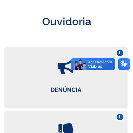
Ouvidoria
Vire o card
DENÚNCIA
Vire o card