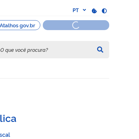
lica
scal