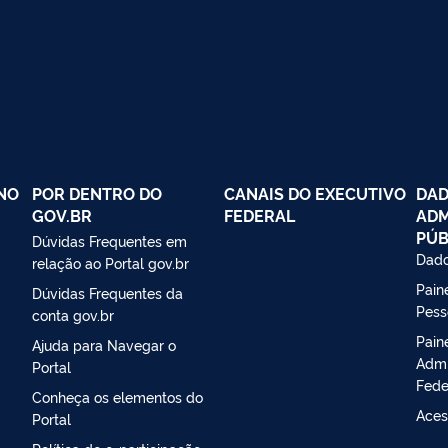
NO
POR DENTRO DO
CANAIS DO EXECUTIVO
DAD
GOV.BR
FEDERAL
ADM
PÚB
Dúvidas Frequentes em
Dado
relação ao Portal gov.br
Paine
Dúvidas Frequentes da
Pess
conta gov.br
Pain
Ajuda para Navegar o
Admi
Portal
Fede
Conheça os elementos do
Aces
Portal