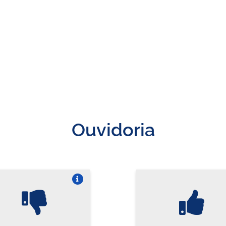
Ouvidoria
Vire o card
Vi