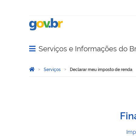
Serviços e Informações do Br
Abrir menu principal de navegação
Você está aqui:
Página Inicial
Serviços
Declarar meu imposto de renda
Declarar meu imposto de 
Fin
Imp