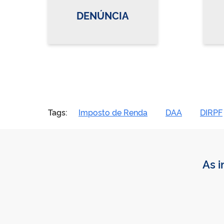
DENÚNCIA
Tags:
Imposto de Renda
DAA
DIRPF
As i