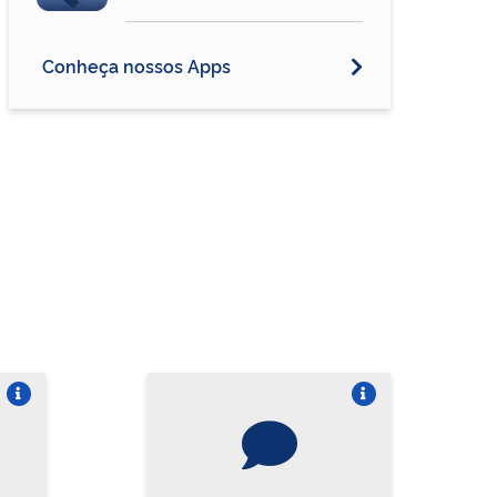
Conheça nossos Apps
re o card
Vire o card