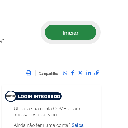
Iniciar
a"
Imprimir
Compartilhe no Whatsa
Compartilhe no Face
Compartilhe no Tw
Compartilhe n
Compartilha
Compartilhe:
LOGIN INTEGRADO
Utilize a sua conta GOV.BR para
acessar este serviço.
Ainda não tem uma conta?
Saiba