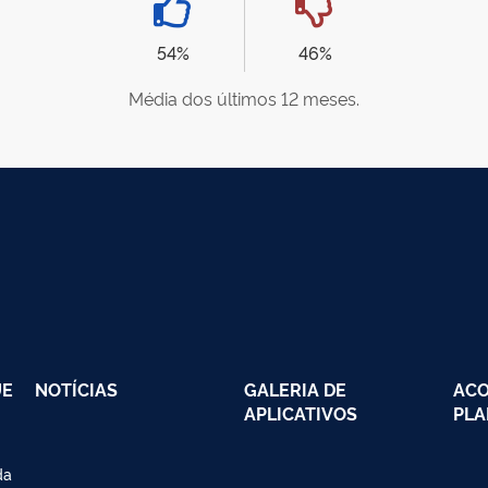
54%
46%
Média dos últimos 12 meses.
UE
NOTÍCIAS
GALERIA DE
AC
APLICATIVOS
PLA
da