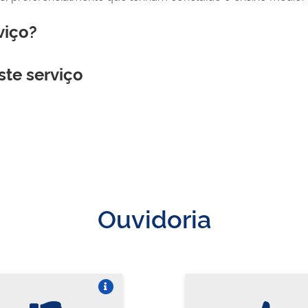
viço?
ste serviço
Ouvidoria
Vire o card
Vi