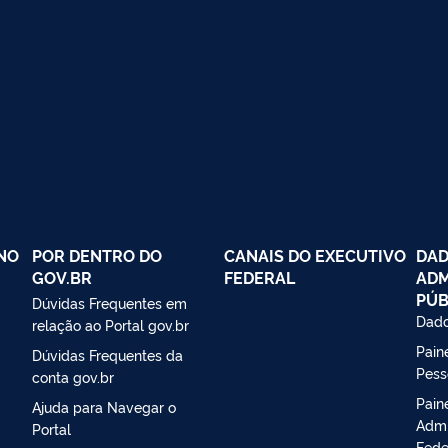
NO
POR DENTRO DO
CANAIS DO EXECUTIVO
DAD
GOV.BR
FEDERAL
ADM
PÚB
Dúvidas Frequentes em
Dado
relação ao Portal gov.br
Paine
Dúvidas Frequentes da
Pess
conta gov.br
Pain
Ajuda para Navegar o
Admi
Portal
Fede