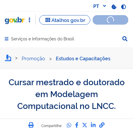
Serviços e Informações do Brasil
Abrir menu principal de navegação
Cursar mestrado e douto
Promoção
>
Estudos e Capacitações
Cursar mestrado e doutorado
em Modelagem
Computacional no LNCC.
Imprimir
Compartilhe no Whatsa
Compartilhe no Fac
Compartilhe no Tw
Compartilhe n
Compartilh
Compartilhe: