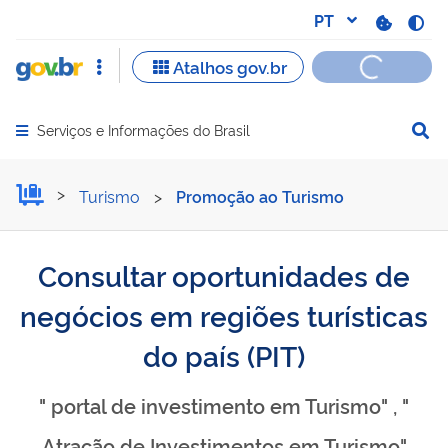
Serviços e Informações do Brasil
Abrir menu principal de navegação
Consultar oportunidades d
Turismo
>
Promoção ao Turismo
Consultar oportunidades de
negócios em regiões turísticas
do país (PIT)
" portal de investimento em Turismo" , "
Atração de Investimentos em Turismo"