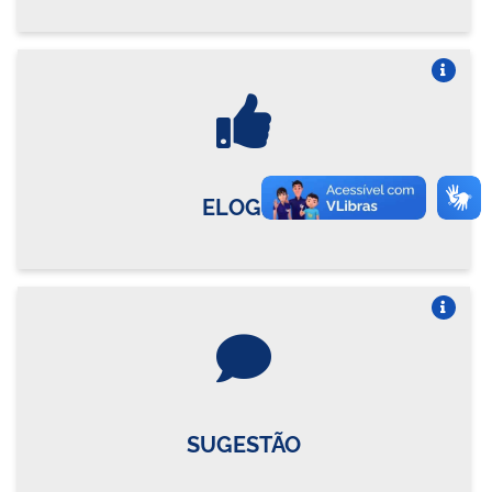
Vire o card
ELOGIO
Vire o card
SUGESTÃO