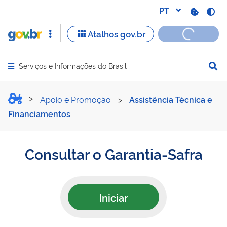
Serviços e Informações do Brasil
Abrir menu principal de navegação
Consultar o Garantia-Safra
Apoio e Promoção
>
Assistência Técnica e
Financiamentos
Consultar o Garantia-Safra
Iniciar